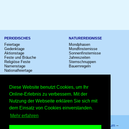
PERIODISCHES
NATUREREIGNISSE
Feiertage
Mondphasen
Gedenktage
Mondfinsternisse
Aktionstage
Sonnenfinsternisse
Feste und Bräuche
Jahreszeiten
Religiöse Feste
Sternschnuppen
Namenstage
Bauernregeln
Nationalfeiertage
KULTUR
SONSTIGE
Konzerte
Zeitumstellung
Diese Website benutzt Cookies, um Ihr
Kinostarts
Sternzeichen
Festivals
Schalttage
Online-Erlebnis zu verbessern. Mit der
Großevents
Wahltage
Nutzung der Webseite erklären Sie sich mit
Fußball
Messen
Comedy
Erinnerungen
dem Einsatz von Cookies einverstanden.
Shows
Volksfeste
Mehr erfahren
Startseite
–
Kalender
–
Lexikon
–
App
–
Sitemap
–
Impressum
–