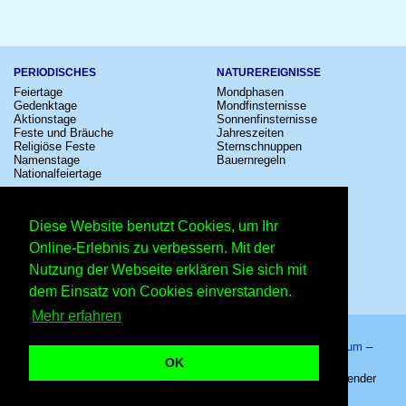
PERIODISCHES
NATUREREIGNISSE
Feiertage
Mondphasen
Gedenktage
Mondfinsternisse
Aktionstage
Sonnenfinsternisse
Feste und Bräuche
Jahreszeiten
Religiöse Feste
Sternschnuppen
Namenstage
Bauernregeln
Nationalfeiertage
KULTUR
SONSTIGE
Konzerte
Zeitumstellung
Diese Website benutzt Cookies, um Ihr
Kinostarts
Sternzeichen
Festivals
Schalttage
Online-Erlebnis zu verbessern. Mit der
Großevents
Wahltage
Nutzung der Webseite erklären Sie sich mit
Fußball
Messen
Comedy
Erinnerungen
dem Einsatz von Cookies einverstanden.
Shows
Volksfeste
Mehr erfahren
Startseite
–
Kalender
–
Lexikon
–
App
–
Sitemap
–
Impressum
–
Datenschutzhinweis
–
Kontakt
OK
Bauernregeln für den 19. Juli – Copyright © 2026 Kleiner Kalender