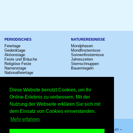
PERIODISCHES
NATUREREIGNISSE
Feiertage
Mondphasen
Gedenktage
Mondfinsternisse
Aktionstage
Sonnenfinsternisse
Feste und Bräuche
Jahreszeiten
Religiöse Feste
Sternschnuppen
Namenstage
Bauernregeln
Nationalfeiertage
KULTUR
SONSTIGE
Konzerte
Zeitumstellung
Diese Website benutzt Cookies, um Ihr
Kinostarts
Sternzeichen
Festivals
Schalttage
Online-Erlebnis zu verbessern. Mit der
Großevents
Wahltage
Nutzung der Webseite erklären Sie sich mit
Fußball
Messen
Comedy
Erinnerungen
dem Einsatz von Cookies einverstanden.
Shows
Volksfeste
Mehr erfahren
Startseite
–
Kalender
–
Lexikon
–
App
–
Sitemap
–
Impressum
–