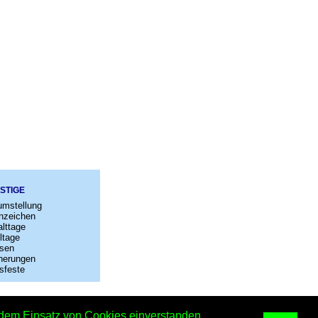
STIGE
umstellung
nzeichen
lttage
ltage
sen
nerungen
sfeste
–
Kontakt
t dem Einsatz von Cookies einverstanden.