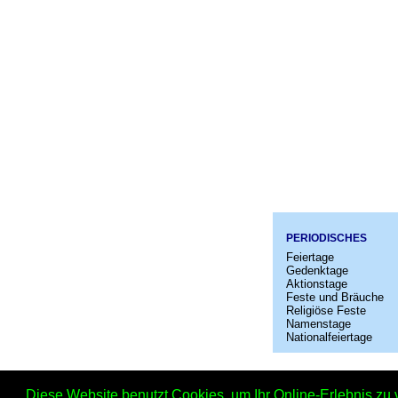
PERIODISCHES
Feiertage
Gedenktage
Aktionstage
Feste und Bräuche
Religiöse Feste
Namenstage
Nationalfeiertage
Startseit
Diese Website benutzt Cookies, um Ihr Online-Erlebnis zu 