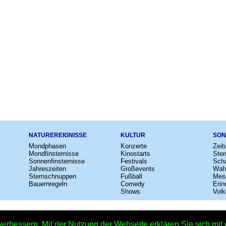
NATUREREIGNISSE
KULTUR
SON
Mondphasen
Konzerte
Zeit
Mondfinsternisse
Kinostarts
Ster
Sonnenfinsternisse
Festivals
Scha
Jahreszeiten
Großevents
Wah
Sternschnuppen
Fußball
Mes
Bauernregeln
Comedy
Erin
Shows
Volk
e
–
Kalender
–
Lexikon
–
App
–
Sitemap
–
Impressum
–
Datenschutzhinweis
verbessern. Mit der Nutzung der Webseite erklären Sie sich mi