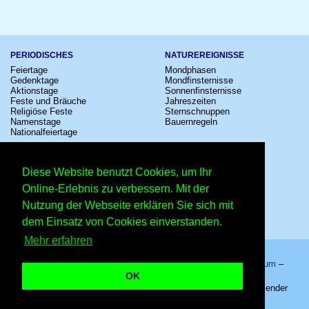
PERIODISCHES
NATUREREIGNISSE
Feiertage
Mondphasen
Gedenktage
Mondfinsternisse
Aktionstage
Sonnenfinsternisse
Feste und Bräuche
Jahreszeiten
Religiöse Feste
Sternschnuppen
Namenstage
Bauernregeln
Nationalfeiertage
KULTUR
SONSTIGE
Konzerte
Zeitumstellung
Diese Website benutzt Cookies, um Ihr
Kinostarts
Sternzeichen
Festivals
Schalttage
Online-Erlebnis zu verbessern. Mit der
Großevents
Wahltage
Nutzung der Webseite erklären Sie sich mit
Fußball
Messen
Comedy
Erinnerungen
dem Einsatz von Cookies einverstanden.
Shows
Volksfeste
Mehr erfahren
Startseite
–
Kalender
–
Lexikon
–
App
–
Sitemap
–
Impressum
–
Datenschutzhinweis
–
Kontakt
OK
Bauernregeln für den 16. Juni – Copyright © 2026 Kleiner Kalender