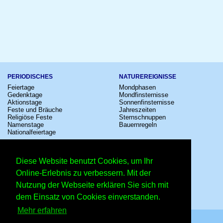
PERIODISCHES
NATUREREIGNISSE
Feiertage
Mondphasen
Gedenktage
Mondfinsternisse
Aktionstage
Sonnenfinsternisse
Feste und Bräuche
Jahreszeiten
Religiöse Feste
Sternschnuppen
Namenstage
Bauernregeln
Nationalfeiertage
KULTUR
SONSTIGE
Konzerte
Zeitumstellung
Diese Website benutzt Cookies, um Ihr
Kinostarts
Sternzeichen
Festivals
Schalttage
Online-Erlebnis zu verbessern. Mit der
Großevents
Wahltage
Nutzung der Webseite erklären Sie sich mit
Fußball
Messen
Comedy
Erinnerungen
dem Einsatz von Cookies einverstanden.
Shows
Volksfeste
Mehr erfahren