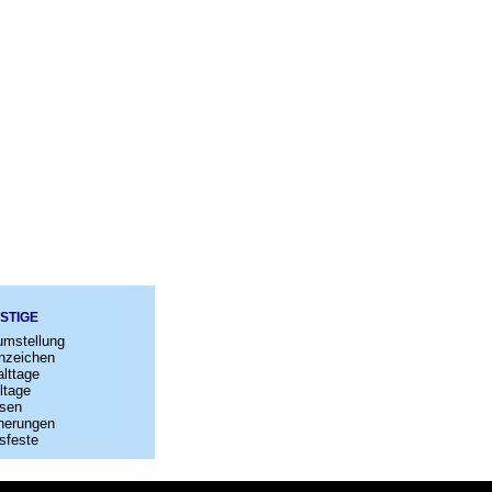
STIGE
umstellung
nzeichen
lttage
ltage
sen
nerungen
sfeste