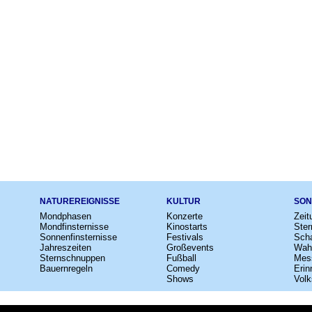
NATUREREIGNISSE
KULTUR
SON
Mondphasen
Konzerte
Zeit
Mondfinsternisse
Kinostarts
Ster
Sonnenfinsternisse
Festivals
Scha
Jahreszeiten
Großevents
Wah
Sternschnuppen
Fußball
Mes
Bauernregeln
Comedy
Erin
Shows
Volk